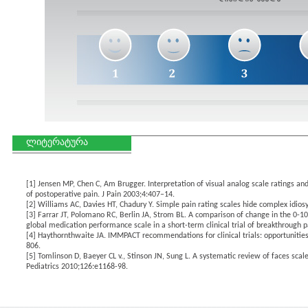
ლიტერატურა
[1]
Jensen MP, Chen C, Am Brugger. Interpretation of visual analog scale ratings and 
of postoperative pain. J Pain 2003;4:407–14.
[2]
Williams AC, Davies HT, Chadury Y. Simple pain rating scales hide complex idio
[3]
Farrar JT, Polomano RC, Berlin JA, Strom BL. A comparison of change in the 0-10 
global medication performance scale in a short-term clinical trial of breakthrough 
[4]
Haythornthwaite JA. IMMPACT recommendations for clinical trials: opportunitie
806.
[5]
Tomlinson D, Baeyer CL v., Stinson JN, Sung L. A systematic review of faces scales 
Pediatrics 2010;126:e1168-98.